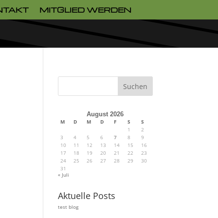
NTAKT
MITGLIED WERDEN
Suchen
August 2026
M
D
M
D
F
S
S
1
2
3
4
5
6
7
8
9
10
11
12
13
14
15
16
17
18
19
20
21
22
23
24
25
26
27
28
29
30
31
« Juli
Aktuelle Posts
test blog