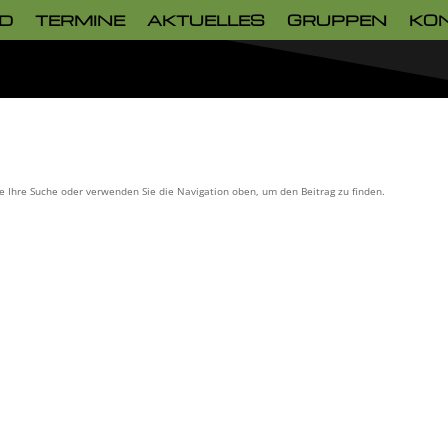
D
TERMINE
AKTUELLES
GRUPPEN
KO
ie Ihre Suche oder verwenden Sie die Navigation oben, um den Beitrag zu finden.