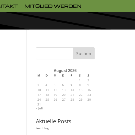
NTAKT
MITGLIED WERDEN
Suchen
August 2026
M
D
M
D
F
S
S
1
2
3
4
5
6
7
8
9
10
11
12
13
14
15
16
17
18
19
20
21
22
23
24
25
26
27
28
29
30
31
« Juli
Aktuelle Posts
test blog