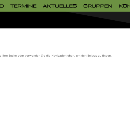
D
TERMINE
AKTUELLES
GRUPPEN
KO
ie Ihre Suche oder verwenden Sie die Navigation oben, um den Beitrag zu finden.