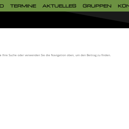
D
TERMINE
AKTUELLES
GRUPPEN
KO
ie Ihre Suche oder verwenden Sie die Navigation oben, um den Beitrag zu finden.