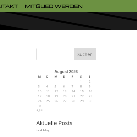
NTAKT
MITGLIED WERDEN
Suchen
August 2026
M
D
M
D
F
S
S
1
2
3
4
5
6
7
8
9
10
11
12
13
14
15
16
17
18
19
20
21
22
23
24
25
26
27
28
29
30
31
« Juli
Aktuelle Posts
test blog