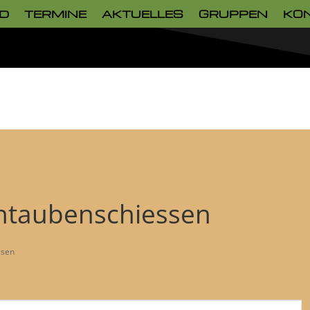
D
TERMINE
AKTUELLES
GRUPPEN
KO
ontaubenschiessen
ssen
Veranstalt