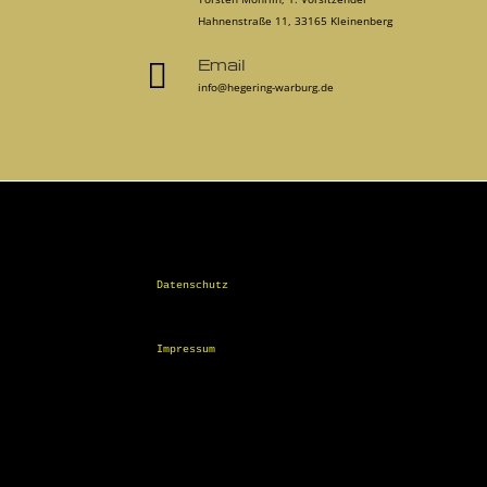
Hahnenstraße 11, 33165 Kleinenberg
Email

info@hegering-warburg.de
Datenschutz
Impressum