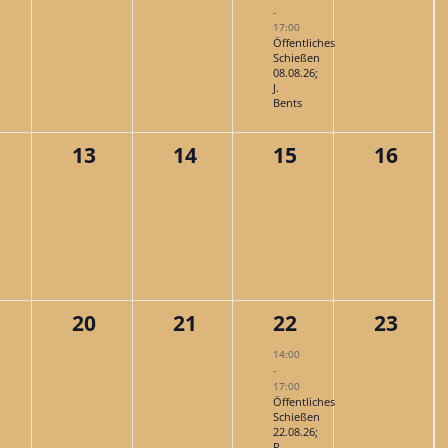
-
17:00
Öffentliches
Schießen
08.08.26;
J.
Bents
0
0
0
0
13
14
15
16
ngen,
ranstaltungen,
Veranstaltungen,
Veranstaltungen,
Veranstaltungen
Verans
0
0
1
0
20
21
22
23
ngen,
ranstaltungen,
Veranstaltungen,
Veranstaltungen,
Veranstaltung,
Verans
14:00
-
17:00
Öffentliches
Schießen
22.08.26;
R.