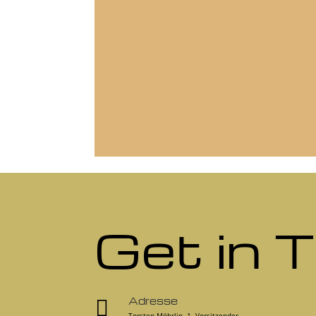
Get in 
Adresse

Torsten Möhrlin, 1. Vorsitzender