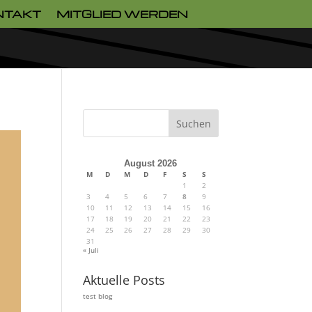
NTAKT
MITGLIED WERDEN
Suchen
August 2026
M
D
M
D
F
S
S
1
2
3
4
5
6
7
8
9
10
11
12
13
14
15
16
17
18
19
20
21
22
23
24
25
26
27
28
29
30
31
« Juli
Aktuelle Posts
test blog
ung