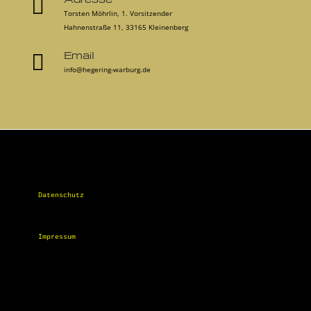

Torsten Möhrlin, 1. Vorsitzender
Hahnenstraße 11, 33165 Kleinenberg
Email

info@hegering-warburg.de
Datenschutz
Impressum