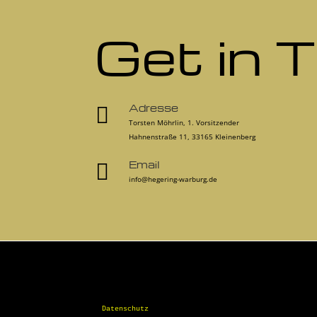
Get in 
Adresse

Torsten Möhrlin, 1. Vorsitzender
Hahnenstraße 11, 33165 Kleinenberg
Email

info@hegering-warburg.de
Datenschutz