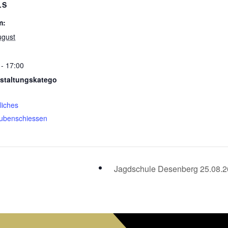
LS
m:
ugust
 - 17:00
staltungskatego
liches
ubenschiessen
Jagdschule Desenberg 25.08.