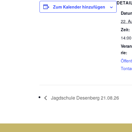
DETAI
Zum Kalender hinzufügen
Datu
22. A
Zeit:
14:00
Veran
rie:
Öffent
Tonta
Jagdschule Desenberg 21.08.26