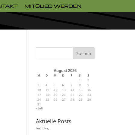
NTAKT
MITGLIED WERDEN
Suchen
August 2026
M
D
M
D
F
S
S
1
2
3
4
5
6
7
8
9
10
11
12
13
14
15
16
17
18
19
20
21
22
23
24
25
26
27
28
29
30
31
« Juli
Aktuelle Posts
test blog