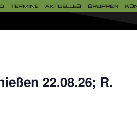
D
TERMINE
AKTUELLES
GRUPPEN
KO
hießen 22.08.26; R.